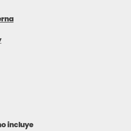
erna
y
no incluye