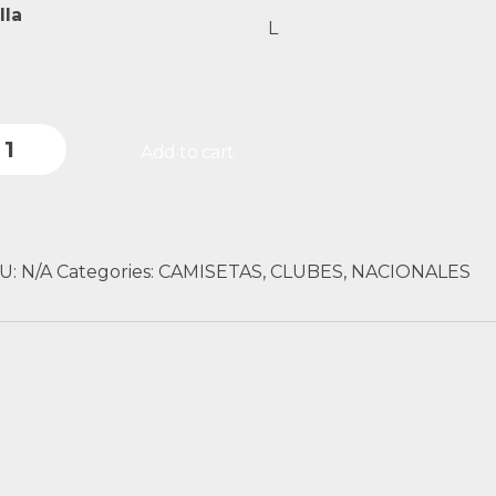
lla
L
Add to cart
U:
N/A
Categories:
CAMISETAS
,
CLUBES
,
NACIONALES