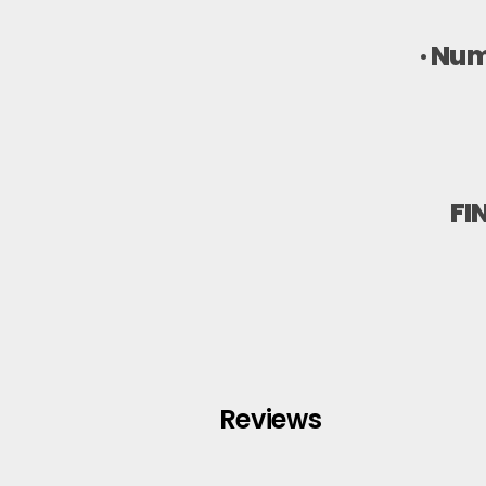
·
Numb
FI
Reviews