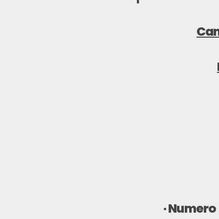
Cam
·
Numero e