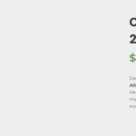
C
2
De
Al
he
ma
ex