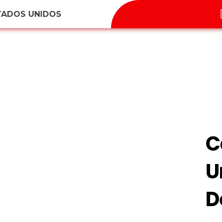
TADOS UNIDOS
C
U
D