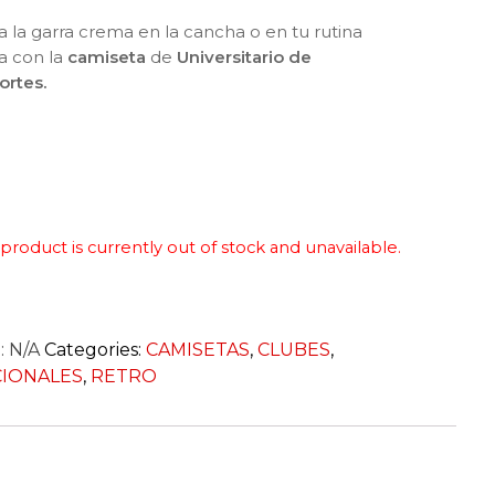
a la garra crema en la cancha o en tu rutina
ia con la
camiseta
de
Universitario de
ortes.
 product is currently out of stock and unavailable.
:
N/A
Categories:
CAMISETAS
,
CLUBES
,
IONALES
,
RETRO