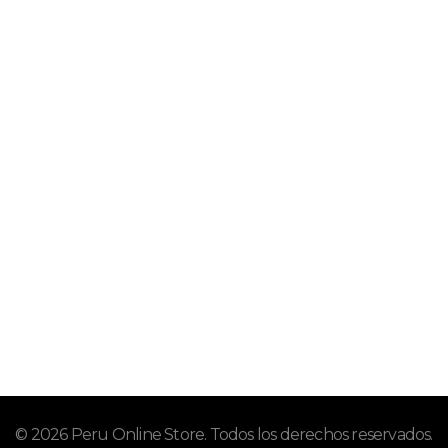
MENÚ
Inicio
Tienda
¿Quienes Somos?
Contacto
SERVICIO AL CLIENTE
Preguntas Frecuentes
Cambios, Devoluciones y Garantías
Términos y Condiciones
Políticas de Envío
© 2026 Peru Online Store. Todos los derechos reservados.