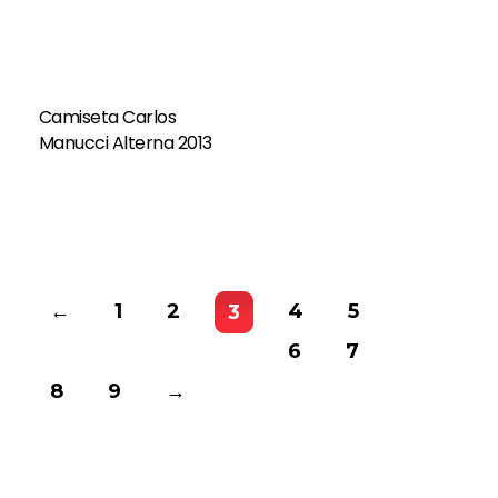
Camiseta Carlos
Manucci Alterna 2013
←
1
2
4
5
3
6
7
8
9
→