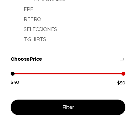
FPF
RETRO
SELECCIONES
T-SHIRTS
Choose Price
$40
$50
Price:
—
Filter