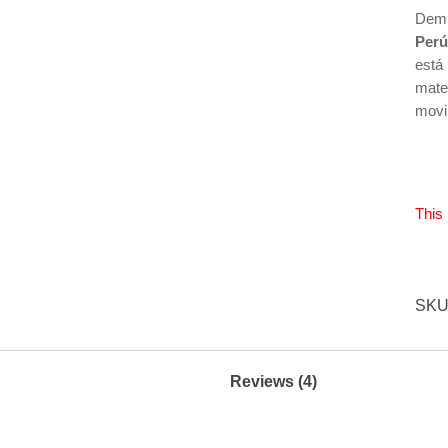
Demu
Per
está
mate
movi
This 
SKU
Reviews (4)