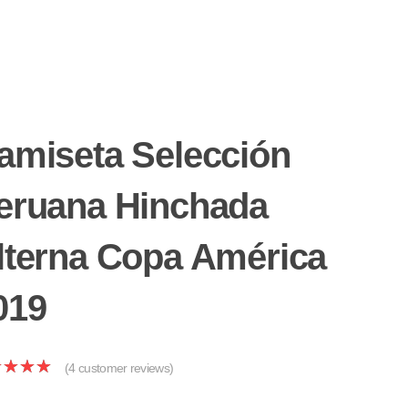
amiseta Selección
eruana Hinchada
lterna Copa América
019
(
4
customer reviews)