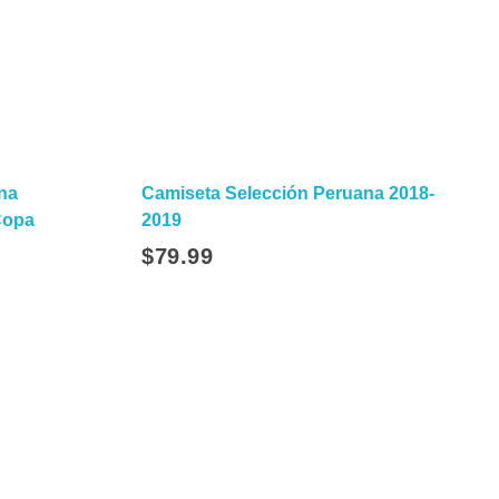
na
Camiseta Selección Peruana 2018-
Copa
2019
$
79.99
ect Options