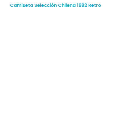
Camiseta Selección Chilena 1982 Retro
MENÚ
Inicio
Tienda
¿Quienes Somos?
Contacto
SERVICIO AL CLIENTE